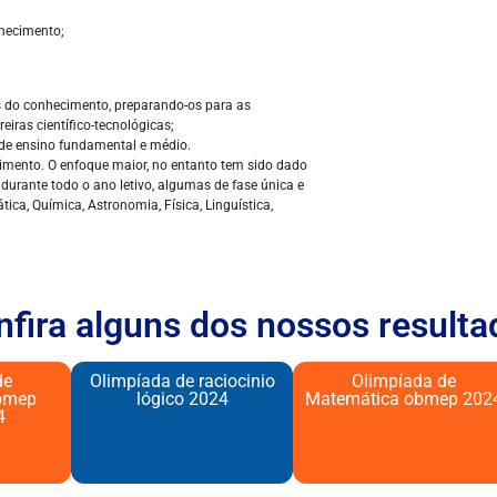
nhecimento;
as do conhecimento, preparando-os para as
eiras científico-tecnológicas;
 de ensino fundamental e médio.
mento. O enfoque maior, no entanto tem sido dado
durante todo o ano letivo, algumas de fase única e
ica, Química, Astronomia, Física, Linguística,
nfira alguns dos nossos resulta
de
Olimpíada de raciocinio
Olimpíada de
bmep
lógico 2024​
Matemática obmep 202
4