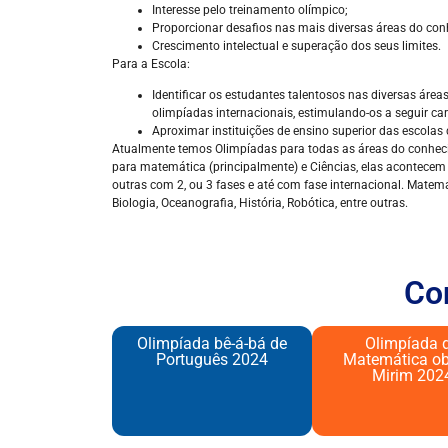
Interesse pelo treinamento olímpico;
Proporcionar desafios nas mais diversas áreas do co
Crescimento intelectual e superação dos seus limites.
Para a Escola:
Identificar os estudantes talentosos nas diversas áre
olimpíadas internacionais, estimulando-os a seguir carr
Aproximar instituições de ensino superior das escolas
Atualmente temos Olimpíadas para todas as áreas do conheci
para matemática (principalmente) e Ciências, elas acontecem 
outras com 2, ou 3 fases e até com fase internacional. Matemát
Biologia, Oceanografia, História, Robótica, entre outras.
Co
Olimpíada bê-á-bá de
Olimpíada 
Português 2024​
Matemática o
Mirim 202