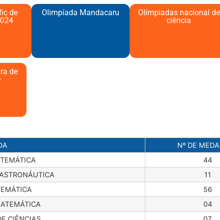
ic de
Olimpíada Mandacaru
Olímpiadas nacional de
024​
ciência
ira de
e
DA
Nº DE MED
TEMÁTICA
44
 ASTRONÁUTICA
11
TEMÁTICA
56
ATEMÁTICA
04
E CIÊNCIAS
07