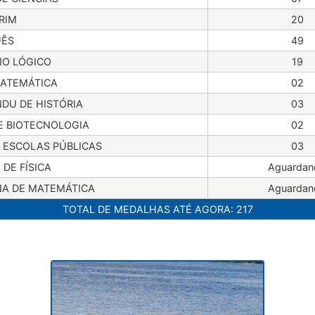
RIM
20
ÊS
49
IO LÓGICO
19
MATEMÁTICA
02
NDU DE HISTÓRIA
03
DE BIOTECNOLOGIA
02
 ESCOLAS PÚBLICAS
03
 DE FÍSICA
Aguardan
A DE MATEMÁTICA
Aguardan
TOTAL DE MEDALHAS ATÉ AGORA: 217