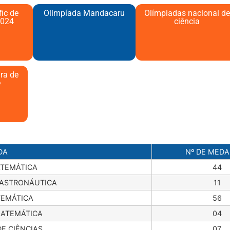
ic de
Olimpíada Mandacaru
Olímpiadas nacional de
024​
ciência
ira de
e
DA
Nº DE MED
TEMÁTICA
44
 ASTRONÁUTICA
11
TEMÁTICA
56
ATEMÁTICA
04
E CIÊNCIAS
07