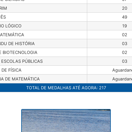
RIM
20
ÊS
49
IO LÓGICO
19
MATEMÁTICA
02
NDU DE HISTÓRIA
03
DE BIOTECNOLOGIA
02
 ESCOLAS PÚBLICAS
03
 DE FÍSICA
Aguardan
A DE MATEMÁTICA
Aguardan
TOTAL DE MEDALHAS ATÉ AGORA: 217