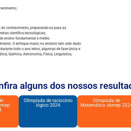
nhecimento;
as do conhecimento, preparando-os para as
eiras científico-tecnológicas;
 de ensino fundamental e médio.
mento. O enfoque maior, no entanto tem sido dado
durante todo o ano letivo, algumas de fase única e
ica, Química, Astronomia, Física, Linguística,
nfira alguns dos nossos resulta
de
Olimpíada de raciocinio
Olimpíada de
bmep
lógico 2024​
Matemática obmep 202
4