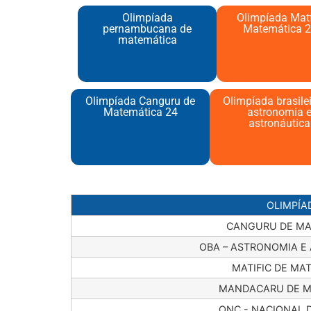
Olimpíada
Olimpíada Matf
pernambucana de
Matemática 2
matemática
Olimpíada Canguru de
Olimpíada brasile
Matemática 24
astronomia 
astronáutica
OLIMPÍA
CANGURU DE MA
OBA – ASTRONOMIA E
MATIFIC DE MA
MANDACARU DE M
ONC - NACIONAL D