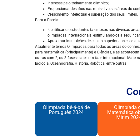
Interesse pelo treinamento olímpico;
Proporcionar desafios nas mais diversas áreas do co
Crescimento intelectual e superação dos seus limites.
Para a Escola:
Identificar os estudantes talentosos nas diversas áre
olimpíadas internacionais, estimulando-os a seguir carr
Aproximar instituições de ensino superior das escolas
Atualmente temos Olimpíadas para todas as áreas do conheci
para matemática (principalmente) e Ciências, elas acontecem 
outras com 2, ou 3 fases e até com fase internacional. Matemát
Biologia, Oceanografia, História, Robótica, entre outras.
Co
Olimpíada bê-á-bá de
Olimpíada 
Português 2024​
Matemática o
Mirim 202