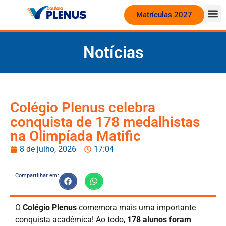
Matrículas 2027
Notícias
Colégio Plenus celebra
conquista de 178 medalhistas
na Olimpíada Matific
8 de julho, 2026
17:04
Compartilhar em:
O
Colégio Plenus
comemora mais uma importante
conquista acadêmica! Ao todo,
178 alunos foram