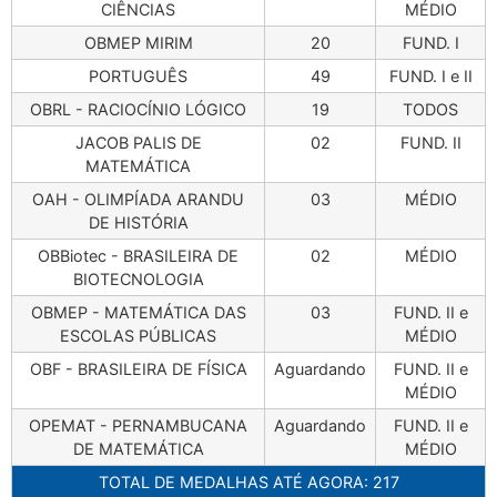
CIÊNCIAS
MÉDIO
OBMEP MIRIM
20
FUND. I
PORTUGUÊS
49
FUND. I e II
OBRL - RACIOCÍNIO LÓGICO
19
TODOS
JACOB PALIS DE
02
FUND. II
MATEMÁTICA
OAH - OLIMPÍADA ARANDU
03
MÉDIO
DE HISTÓRIA
OBBiotec - BRASILEIRA DE
02
MÉDIO
BIOTECNOLOGIA
OBMEP - MATEMÁTICA DAS
03
FUND. II e
ESCOLAS PÚBLICAS
MÉDIO
OBF - BRASILEIRA DE FÍSICA
Aguardando
FUND. II e
MÉDIO
OPEMAT - PERNAMBUCANA
Aguardando
FUND. II e
DE MATEMÁTICA
MÉDIO
TOTAL DE MEDALHAS ATÉ AGORA: 217