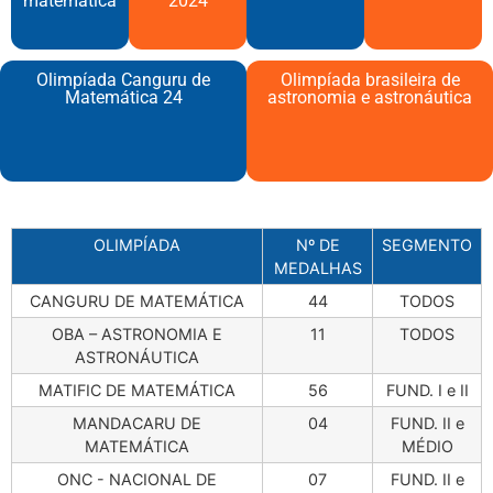
matemática
2024​
Olimpíada Canguru de
Olimpíada brasileira de
Matemática 24
astronomia e astronáutica
OLIMPÍADA
Nº DE
SEGMENTO
MEDALHAS
CANGURU DE MATEMÁTICA
44
TODOS
OBA – ASTRONOMIA E
11
TODOS
ASTRONÁUTICA
MATIFIC DE MATEMÁTICA
56
FUND. I e II
MANDACARU DE
04
FUND. II e
MATEMÁTICA
MÉDIO
ONC - NACIONAL DE
07
FUND. II e