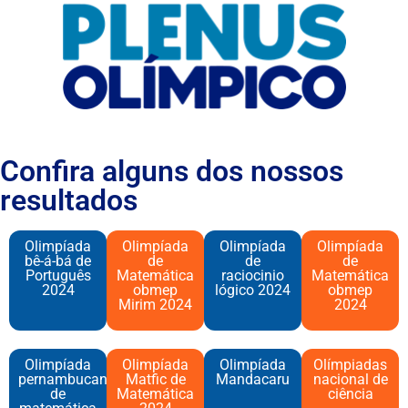
Confira alguns dos nossos
resultados
Olimpíada
Olimpíada
Olimpíada
Olimpíada
bê-á-bá de
de
de
de
Português
Matemática
raciocinio
Matemática
2024​
obmep
lógico 2024​
obmep
Mirim 2024
2024
Olimpíada
Olimpíada
Olimpíada
Olímpiadas
pernambucana
Matfic de
Mandacaru
nacional de
de
Matemática
ciência